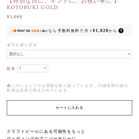
【特別な日に、ギフトに、お祝い事に 】
KOTOBUKI GOLD
¥3,080
¥1,020
なら
手数料無料で
月々
から
ギフトボックス
数量
このショップでは酒類を取り扱っています。20歳未満の者の
飲酒は法律で禁止されています。
カートに入れる
クラフトビールにある可能性をもっと
ウェディングやアニバーサリーに